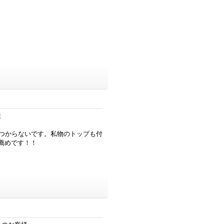
様
見つからないです。私物のトップも付
薦めです！！