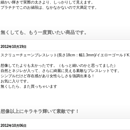
細かい輝きで実際の太さより、しっかりして見えます。
プラチナでこのお値段は、なかなかないので大満足です。
無くしても、もう一度買いたい商品です。
2012
10
19
年
月
日
スクリューチェーンブレスレット(長さ18cm：幅1.3mm)/イエローゴールドK
想像してたよりも太かったです。（もっと細いのかと思ってました）
自然とネジレが入って、さらに綺麗に見える素敵なブレスレットです。
シンプルだけど存在感があり女性らしさを強調出来る！
お気に入りです。
無くしたら、また買っちゃいます
想像以上にキラキラ輝いて素敵です！
2012
10
06
年
月
日