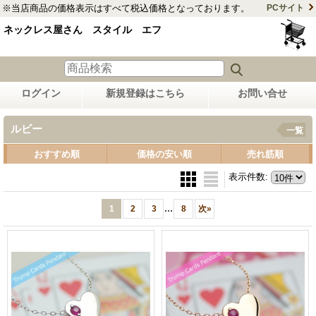
※当店商品の価格表示はすべて税込価格となっております。
PCサイト
ネックレス屋さん スタイル エフ
ログイン
新規登録はこちら
お問い合せ
ルビー
一覧
おすすめ順
価格の安い順
売れ筋順
表示件数
:
...
1
2
3
8
次
»