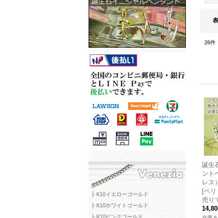
26
件
誕生
ント
レス
[ペ
├ K10イエローゴールド
売り
├ K10ホワイトゴールド
14,8
├ K10ピンクゴールド
在庫あ