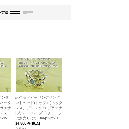
示方法
:
ペンダ
誕生石ベビーリングペンダ
（ネック
ントヘッド(トップ)（ネック
プラチナ
レス）プリンセス/ プラチナ
※チェー
[ブルートパーズ]※チェーン
i-pt-
は別売りです
[
hd-pri-pt-11
]
14,800円
(税込)
在庫あり