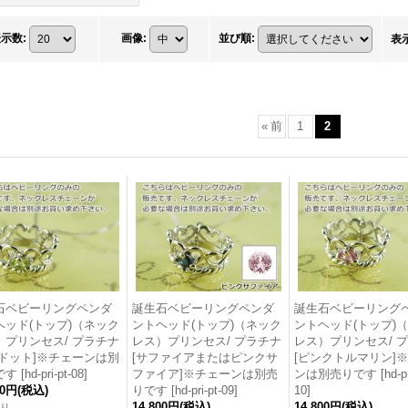
表示数
:
画像
:
並び順
:
表
«
前
1
2
石ベビーリングペンダ
誕生石ベビーリングペンダ
誕生石ベビーリング
ヘッド(トップ)（ネック
ントヘッド(トップ)（ネック
ントヘッド(トップ)
）プリンセス/ プラチナ
レス）プリンセス/ プラチナ
レス）プリンセス/ 
リドット]※チェーンは別
[サファイアまたはピンクサ
[ピンクトルマリン]
です
[
hd-pri-pt-08
]
ファイア]※チェーンは別売
ンは別売りです
[
hd-pr
00円
(税込)
りです
[
hd-pri-pt-09
]
10
]
14,800円
(税込)
14,800円
(税込)
り