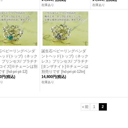
在庫あり
在庫あり
石ベビーリングペンダ
誕生石ベビーリングペンダ
ヘッド(トップ)（ネック
ントヘッド(トップ)（ネック
）プリンセス/ プラチナ
レス）プリンセス/ プラチナ
ーコイズ]※チェーンは別
[タンザナイト]※チェーンは
です
[
hd-pri-pt-12
]
別売りです
[
hd-pri-pt-12tn
]
00円
(税込)
14,800円
(税込)
り
在庫あり
«
前
1
2