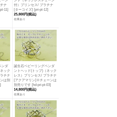
ェーン
ント（ネックレスチェーン
ラチナ
付）プリンセス/ プラチナ
-pt-11
]
[ターコイズ]
[
pri-pt-12
]
25,800円
(税込)
在庫あり
ペンダ
誕生石ベビーリングペンダ
（ネック
ントヘッド(トップ)（ネック
プラチナ
レス）プリンセス/ プラチナ
ーンは別
[アクアマリン]※チェーンは
]
別売りです
[
hd-pri-pt-03
]
14,800円
(税込)
在庫あり