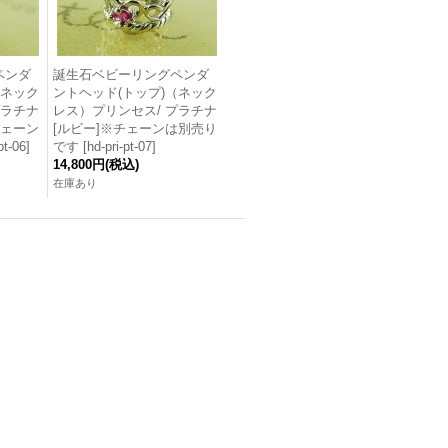
ペンダ
誕生石ベビーリングペンダ
（ネック
ントヘッド(トップ)（ネック
プラチナ
レス）プリンセス/ プラチナ
チェーン
[ルビー]※チェーンは別売り
pt-06
]
です
[
hd-pri-pt-07
]
14,800円
(税込)
在庫あり