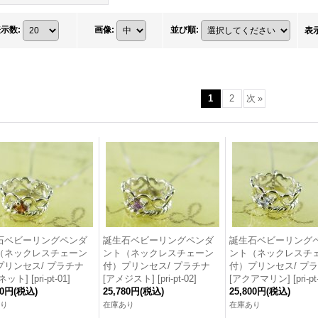
表示数
:
画像
:
並び順
:
表
1
2
次
»
石ベビーリングペンダ
誕生石ベビーリングペンダ
誕生石ベビーリング
（ネックレスチェーン
ント（ネックレスチェーン
ント（ネックレスチ
プリンセス/ プラチナ
付）プリンセス/ プラチナ
付）プリンセス/ プ
ネット]
[
pri-pt-01
]
[アメジスト]
[
pri-pt-02
]
[アクアマリン]
[
pri-p
80円
(税込)
25,780円
(税込)
25,800円
(税込)
り
在庫あり
在庫あり