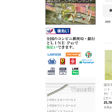
26
件
誕生
ント
付）
[ガー
├ K10イエローゴールド
25,7
├ K10ホワイトゴールド
在庫あ
├ K10ピンクゴールド