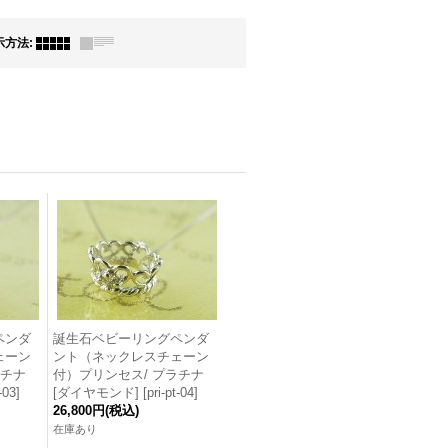
示方法
:
ペンダ
誕生石ベビーリングペンダ
ェーン
ント（ネックレスチェーン
ラチナ
付）プリンセス/ プラチナ
t-03
]
[ダイヤモンド]
[
pri-pt-04
]
26,800円
(税込)
在庫あり