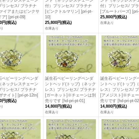
（ネックレスチェーン
ント（ネックレスチェーン
ント（ネックレスチ
プリンセス/ プラチナ
付）プリンセス/ プラチナ
付）プリンセス/ プ
ファイアまたはピンクサ
[ピンクトルマリン]
[
pri-pt-
[ブルートパーズ]
[
pri
イア]
[
pri-pt-09
]
10
]
25,800円
(税込)
00円
(税込)
25,800円
(税込)
在庫あり
り
在庫あり
石ベビーリングペンダ
誕生石ベビーリングペンダ
誕生石ベビーリング
（ネックレスチェーン
ントヘッド(トップ)（ネック
ントヘッド(トップ)
プリンセス/ プラチナ
レス）プリンセス/ プラチナ
レス）プリンセス/ 
ザナイト]
[
pri-pt-12tn
]
[ガーネット]※チェーンは別
[アメジスト]※チェ
00円
(税込)
売りです
[
hd-pri-pt-01
]
売りです
[
hd-pri-pt-02
14,800円
(税込)
14,800円
(税込)
り
在庫あり
在庫あり