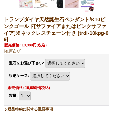
トランプダイヤ天然誕生石ペンダント/K10ピ
ンクゴールド[サファイアまたはピンクサファ
イア]※ネックレスチェーン付き
[trdi-10kpg-0
9]
販売価格
:
19,980円
(税込)
[在庫あり]
宝石をお選び下さい
:
収納ケース
:
販売価格
:
19,980円
(税込)
数量
:
返品特約に関する重要事項