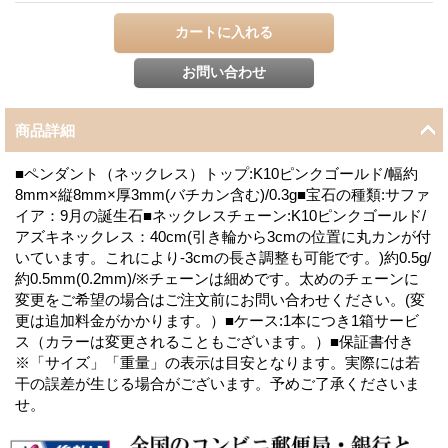
商品詳細
■ペンダント（ネックレス）トップ:K10ピンクゴールド/幅約
8mm×縦8mm×厚3mm(バチカン含む)/0.3g■宝石の種類:サファ
イア：9月の誕生石■ネックレスチェーン:K10ピンクゴールド/
アズキネックレス：40cm(引き輪から3cmの位置に丸カンが付
いています。これにより-3cmの長さ調整も可能です。)約0.5g/
約0.5mm(0.2mm)/※チェーンは細めです。太めのチェーンに
変更をご希望の場合はご注文前にお問い合わせください。(変
更は追加料金がかかります。）■ケース:1本につき1箱サービ
ス（カラーは変更されることもございます。）■保証書付き
※「サイズ」「重量」の表示は目安となります。実際には若
干の誤差が生じる場合がございます。予めご了承くださいま
せ。