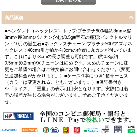
商品詳細
■ペンダント（ネックレス）トップ:プラチナ900/幅約8mm×縦
8mm×厚3mm(バチカン含む)/0.5g■宝石の種類:ピンクトルマリ
ン：10月の誕生石■ネックレスチェーン:プラチナ900/アズキネ
ックレス：40cm(引き輪から3cmの位置に丸カンが付いていま
す。これにより-3cmの長さ調整も可能です。)約0.8g/約
0.5mm(0.2mm)/※チェーンは細めです。太めのチェーンに変
更をご希望の場合はご注文前にお問い合わせください。(変更
は追加料金がかかります。）■ケース:1本につき1箱サービス
（カラーは変更されることもございます。）■保証書付き
※「サイズ」「重量」の表示は目安となります。実際には若
干の誤差が生じる場合がございます。予めご了承くださいま
せ。