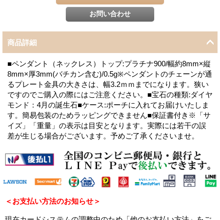
商品詳細
■ペンダント（ネックレス）トップ:プラチナ900/幅約8mm×縦
8mm×厚3mm(バチカン含む)/0.5g※ペンダントのチェーンが通
るプレート金具の大きさは、幅3.2ｍｍまでになります。狭い
ですのでご購入の際にはご注意ください。■宝石の種類:ダイヤ
モンド：4月の誕生石■ケース:ポーチに入れてお届けいたしま
す。簡易包装のためラッピングできません■保証書付き※「サ
イズ」「重量」の表示は目安となります。実際には若干の誤
差が生じる場合がございます。予めご了承くださいませ。
＜お支払い方法のお知らせ＞
現在カードシステムの調整中のため「他のお支払い方法」をご