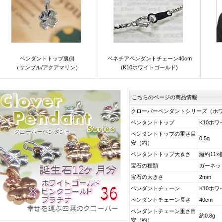
ペンダントトップ裏側
ベネチアペンダントチェーン40cm
（サンプル/アクアマリン）
(K10ホワイトゴールド)
こちらのページの商品情報
クローバーペンダントシリーズ（
ホ
ペンタントトップ
K10
ホワ
ペンタントトップの重さ目
0.5g
安（約）
ペンタントトップ大きさ
縦約11×
宝石の種類
ガーネッ
宝石の大きさ
2mm
ペンダントチェーン
K10
ホワ
ペンダントチェーン長さ
40cm
ペンダントチェーン重さ目
約0.8g
安（約）