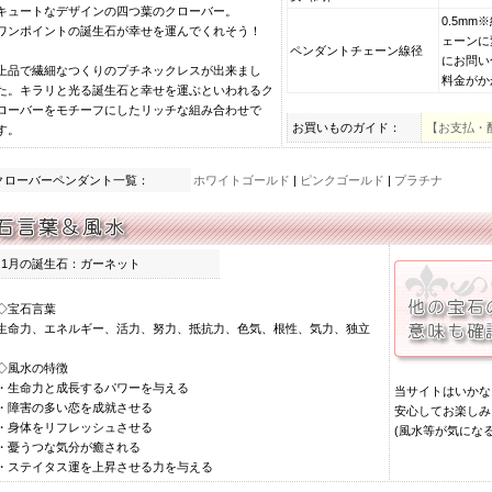
キュートなデザインの四つ葉のクローバー。
0.5m
ワンポイントの誕生石が幸せを運んでくれそう！
ェーンに
ペンダントチェーン線径
にお問い
上品で繊細なつくりのプチネックレスが出来まし
料金がか
た。キラリと光る誕生石と幸せを運ぶといわれるク
ローバーをモチーフにしたリッチな組み合わせで
お買いものガイド：
【お支払・
す。
クローバーペンダント一覧：
ホワイトゴールド
|
ピンクゴールド
|
プラチナ
1月の誕生石：ガーネット
◇
宝石言葉
生命力、エネルギー、活力、努力、抵抗力、色気、根性、気力、独立
◇
風水の特徴
・生命力と成長するパワーを与える
当サイトはいかな
・障害の多い恋を成就させる
安心してお楽しみ
・身体をリフレッシュさせる
(風水等が気にな
・憂うつな気分が癒される
・ステイタス運を上昇させる力を与える