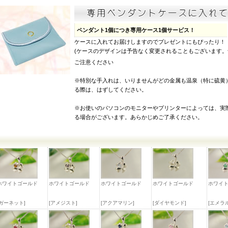
ペンダント1個につき専用ケース1個サービス！
ケースに入れてお届けしますのでプレゼントにもぴったり！
(ケースのデザインは予告なく変更されることもございます
ご注意ください
※特別な手入れは、いりませんがどの金属も温泉（特に硫黄
る際は、はずしてください。
※お使いのパソコンのモニターやプリンターによっては、実
る場合がございます。あらかじめご了承ください。
ホワイトゴールド
ホワイトゴールド
ホワイトゴールド
ホワイトゴールド
ホワイ
[ガーネット]
[アメジスト]
[アクアマリン]
[ダイヤモンド]
[エメラ