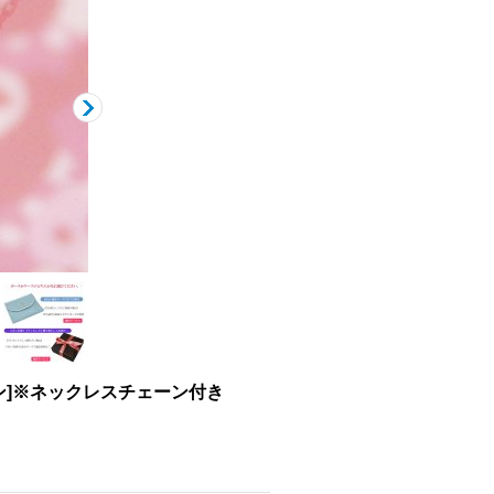
ン]※ネックレスチェーン付き