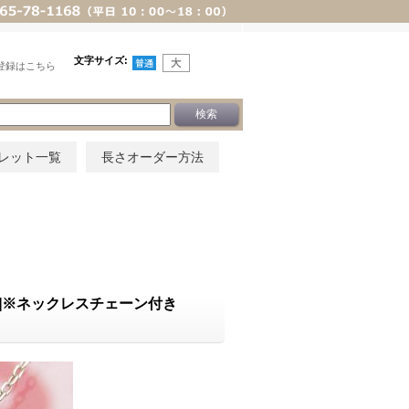
文字サイズ
:
登録はこちら
レット一覧
長さオーダー方法
]※ネックレスチェーン付き