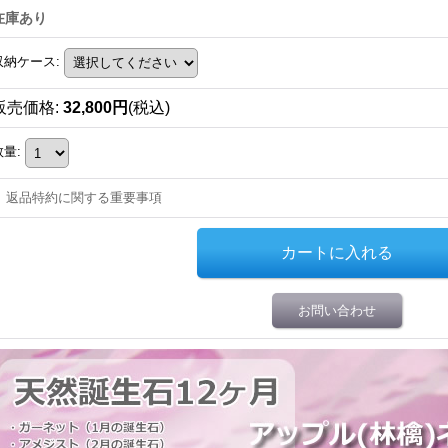
在庫あり
収納ケース
:
販売価格
:
32,800円
(税込)
数量
:
返品特約に関する重要事項
お問い合わせ