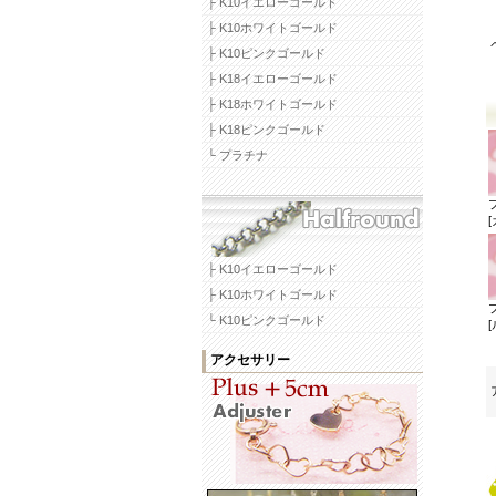
├ K10イエローゴールド
├ K10ホワイトゴールド
├ K10ピンクゴールド
├ K18イエローゴールド
├ K18ホワイトゴールド
├ K18ピンクゴールド
└ プラチナ
├ K10イエローゴールド
├ K10ホワイトゴールド
└ K10ピンクゴールド
アクセサリー