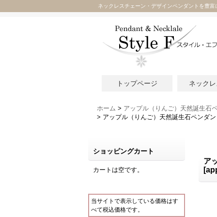
ネックレスチェーン・デザインペンダントを豊富
トップページ
ネックレ
ホーム
>
アップル（りんご）天然誕生石
>
アップル（りんご）天然誕生石ペンダント
ショッピングカート
ア
[
ap
カートは空です。
当サイトで表示している価格はす
べて税込価格です。