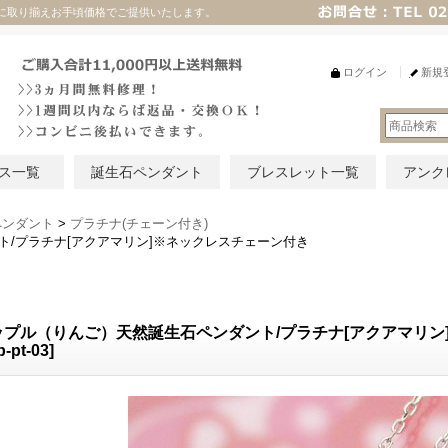
に取り揃えお手頃価格でご提供いたします。
ログイン
新規
ス一覧
誕生石ペンダント
ブレスレット一覧
アンク
ペンダント
>
プラチナ(チェーン付き)
/プラチナ[アクアマリン]※ネックレスチェーン付き
ップル（りんご）天然誕生石ペンダント/プラチナ[アクアマリン
p-pt-03
]