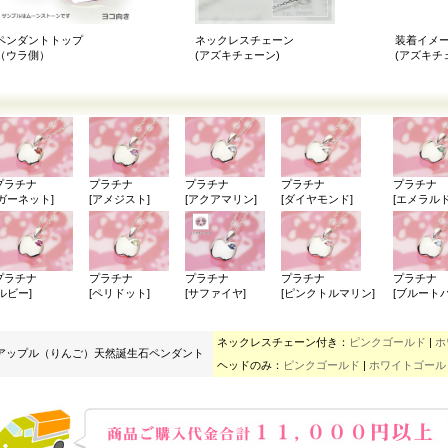
ペンダントトップ
ネックレスチェーン
装着イメ
（ウラ側）
(アズキチェーン)
(アズキチェ
プラチナ
プラチナ
プラチナ
プラチナ
プラチナ
[ガーネット]
[アメジスト]
[アクアマリン]
[ダイヤモンド]
[エメラルド
プラチナ
プラチナ
プラチナ
プラチナ
プラチナ
[ルビー]
[ペリドット]
[サファイヤ]
[ピンクトルマリン]
[ブルート
ネックレスチェーン付き：
ピンクゴールド
|
ホ
アップル（りんご）天然誕生石ペンダント
ヘッドのみ：
ピンクゴールド
|
ホワイトゴール