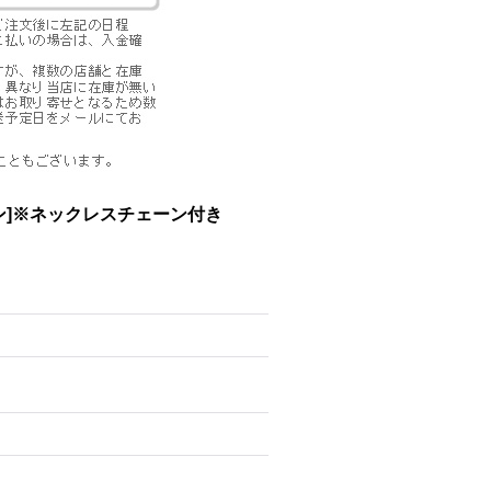
ン]※ネックレスチェーン付き