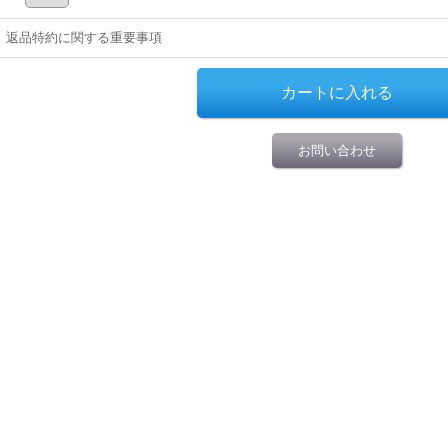
返品特約に関する重要事項
お問い合わせ