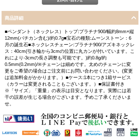
商品詳細
■ペンダント（ネックレス）トップ:プラチナ900/幅約8mm×縦
12mm(バチカン含む)/約0.7g■宝石の種類:ムーンストーン：6
月の誕生石■ネックレスチェーン:プラチナ900/アズキネックレ
ス：40cm(引き輪から3cmの位置に丸カンが付いています。こ
れにより-3cmの長さ調整も可能です。)約0.8g/約
0.5mm(0.2mm)/※チェーンは細めです。太めのチェーンに変
更をご希望の場合はご注文前にお問い合わせください。(変更
は追加料金がかかります。）■ケース:1本につき1箱サービス
（カラーは変更されることもございます。）■保証書付き
※「サイズ」「重量」の表示は目安となります。実際には若
干の誤差が生じる場合がございます。予めご了承くださいま
せ。