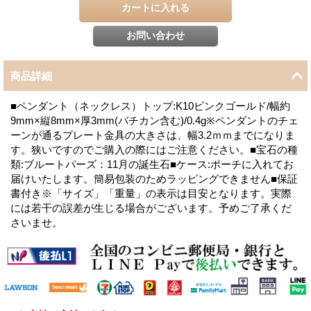
商品詳細
■ペンダント（ネックレス）トップ:K10ピンクゴールド/幅約
9mm×縦8mm×厚3mm(バチカン含む)/0.4g※ペンダントのチェ
ーンが通るプレート金具の大きさは、幅3.2ｍｍまでになりま
す。狭いですのでご購入の際にはご注意ください。■宝石の種
類:ブルートパーズ：11月の誕生石■ケース:ポーチに入れてお
届けいたします。簡易包装のためラッピングできません■保証
書付き※「サイズ」「重量」の表示は目安となります。実際
には若干の誤差が生じる場合がございます。予めご了承くだ
さいませ。