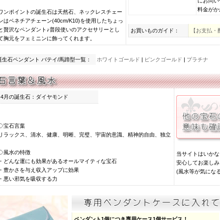
にお問い
料金がか
ワンポイントの誕生石は天然石、ネックレスチェー
ンはベネチアチェーン(40cm/K10)を使用したちょっ
と贅沢なペンダント♪普段使いのアクセサリーとし
お買いものガイド：
【お支払・
て胸元をフェミニンに飾ってくれます。
誕生石ペンダント バテイ/馬蹄型一覧：
ホワイトゴールド
|
ピンクゴールド
|
プラチナ
4月の誕生石：ダイヤモンド
◇宝石言葉
リラックス、清水、健康、明晰、完璧、宇宙的意識、精神的自由、独立
◇風水の特徴
当サイトはいかな
・どんな運にも効果があるオールマイティな宝石
安心してお楽しみ
・豊かさを与え収入アップに効果
(風水等が気にな
・悪い邪気を吸収する力
ペンダント1個につき専用ケース1個サービス！