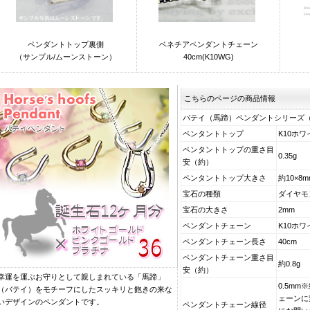
ペンダントトップ裏側
ベネチアペンダントチェーン
（サンプル/ムーンストーン）
40cm(K10WG)
こちらのページの商品情報
バテイ（馬蹄）ペンダントシリーズ
ペンタントトップ
K10ホ
ペンタントトップの重さ目
0.35g
安（約）
ペンタントトップ大きさ
約10×8
宝石の種類
ダイヤモ
宝石の大きさ
2mm
ペンダントチェーン
K10ホ
ペンダントチェーン長さ
40cm
ペンダントチェーン重さ目
約0.8g
安（約）
幸運を運ぶお守りとして親しまれている「馬蹄」
0.5m
（バテイ）をモチーフにしたスッキリと飽きの来な
ェーンに
いデザインのペンダントです。
ペンダントチェーン線径