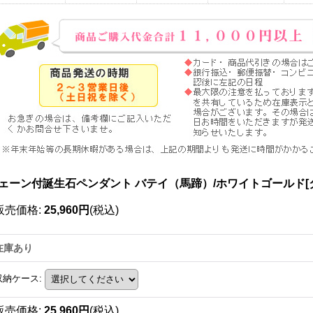
ェーン付誕生石ペンダント バテイ（馬蹄）/ホワイトゴールド[
販売価格
:
25,960円
(税込)
在庫あり
収納ケース
:
販売価格
:
25,960円
(税込)