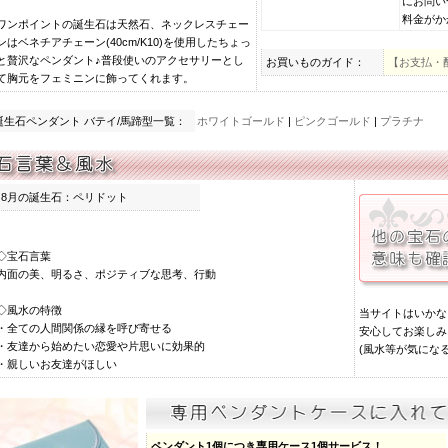
にお問い
料金がか
ワンポイントの誕生石は天然石、ネックレスチェー
ンはベネチアチェーン(40cm/K10)を使用したちょっ
と贅沢なペンダント♪普段使いのアクセサリーとし
お買いものガイド：
【お支払・
て胸元をフェミニンに飾ってくれます。
誕生石ペンダント バテイ/馬蹄型一覧：
ホワイトゴールド
|
ピンクゴールド
|
プラチナ
8月の誕生石：ペリドット
◇宝石言葉
内面の美、明るさ、ポジティブな思考、行動
◇風水の特徴
当サイトはいかな
・全ての人間関係の縁を呼び寄せる
安心してお楽しみ
・友達から始めたい恋愛や片思いに効果的
(風水等が気にな
・親しいお友達がほしい
ペンダント1個につき専用ケース1個サービス！