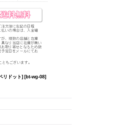
ペリドット]
[
bt-wg-08
]