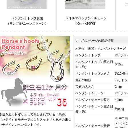
ペンダントトップ裏側
ベネチアペンダントチェーン
（サンプル/ムーンストーン）
40cm(K10WG)
こちらのページの商品情報
バテイ（馬蹄）ペンダントシリーズ
ペンタントトップ
K10ホ
ペンタントトップの重さ目
0.35g
安（約）
ペンタントトップ大きさ
約10×8
宝石の種類
ペリドッ
宝石の大きさ
2mm
ペンダントチェーン
K10ホ
ペンダントチェーン長さ
40cm
ペンダントチェーン重さ目
約0.8g
安（約）
幸運を運ぶお守りとして親しまれている「馬蹄」
0.5m
（バテイ）をモチーフにしたスッキリと飽きの来な
ェーンに
いデザインのペンダントです。
ペンダントチェーン線径