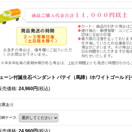
ェーン付誕生石ペンダント バテイ（馬蹄）/ホワイトゴールド[
販売価格
:
24,960円
(税込)
在庫あり
収納ケース
:
販売価格
:
24,960円
(税込)