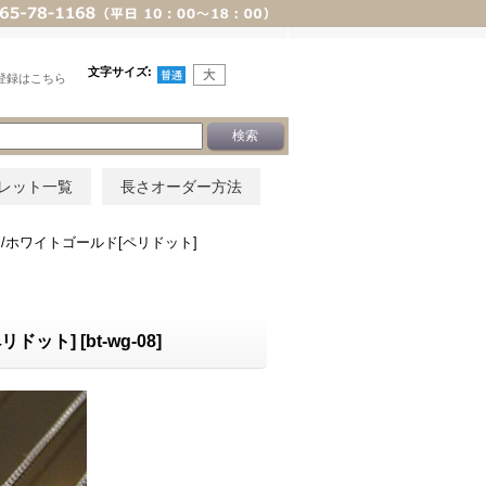
文字サイズ
:
登録はこちら
レット一覧
長さオーダー方法
/ホワイトゴールド[ペリドット]
リドット]
[
bt-wg-08
]