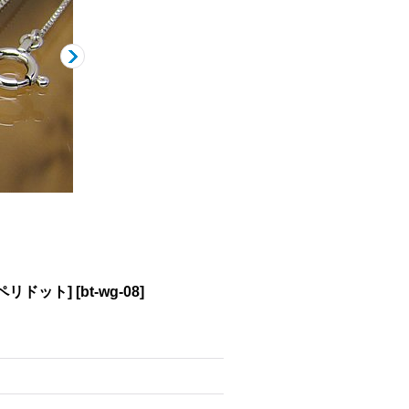
ペリドット]
[
bt-wg-08
]